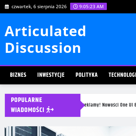
Przejdź
czwartek, 6 sierpnia 2026
9:05:25 AM
do
treści
Articulated
Discussion
BIZNES
INWESTYCJE
POLITYKA
TECHNOLOG
POPULARNE
y! Nowości One UI 8.5
WIADOMOŚCI