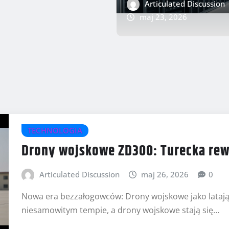
TECHNOLOGIA
Articulated Discussion
H FIT 5 –
Smartfony Sams
maj 23, 2026
reklamy! Nowoś
Articulated Discussion
TECHNOLOGIA
Drony wojskowe ZD300: Turecka re
Articulated Discussion
maj 26, 2026
0
Nowa era bezzałogowców: Drony wojskowe jako latają
niesamowitym tempie, a drony wojskowe stają się…