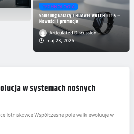
TECHNOLOGIA
ung Galaxy zablokują
Samsung Galaxy i HUAWEI WATCH FIT 5 –
Nowości i promocje
ci One UI 8.5
Articulated Discussion
maj 23, 2026
0
maj 23, 2026
wolucja w systemach nośnych
ce lotniskowce Współczesne pole walki ewoluuje w