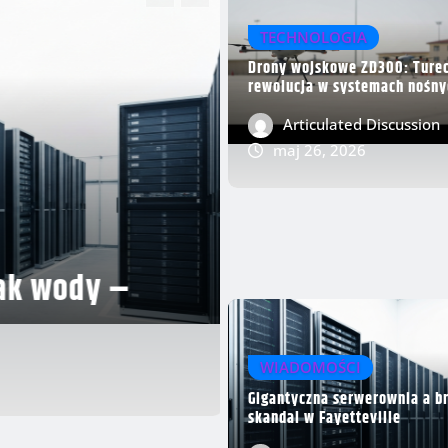
TECHNOLOGIA
Drony wojskowe ZD300: Ture
rewolucja w systemach nośny
Articulated Discussion
maj 26, 2026
WIADOMOŚCI
Gigantyczna serwerownia a b
skandal w Fayetteville