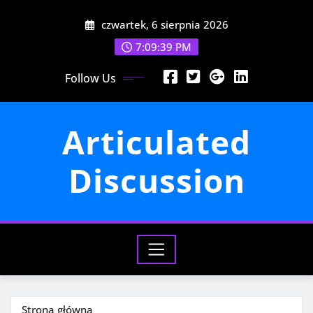
Przejdź
czwartek, 6 sierpnia 2026
do
treści
7:09:41 PM
Follow Us
Articulated
Discussion
Strona główna