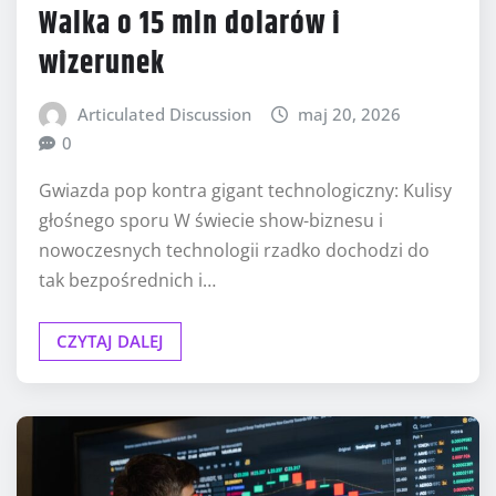
Walka o 15 mln dolarów i
wizerunek
Articulated Discussion
maj 20, 2026
0
Gwiazda pop kontra gigant technologiczny: Kulisy
głośnego sporu W świecie show-biznesu i
nowoczesnych technologii rzadko dochodzi do
tak bezpośrednich i…
CZYTAJ DALEJ