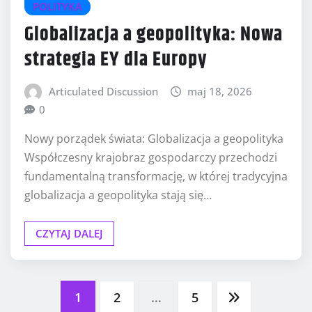
POLITYKA
Globalizacja a geopolityka: Nowa
strategia EY dla Europy
Articulated Discussion
maj 18, 2026
0
Nowy porządek świata: Globalizacja a geopolityka
Współczesny krajobraz gospodarczy przechodzi
fundamentalną transformację, w której tradycyjna
globalizacja a geopolityka stają się…
CZYTAJ DALEJ
Stronicowanie
1
2
…
5