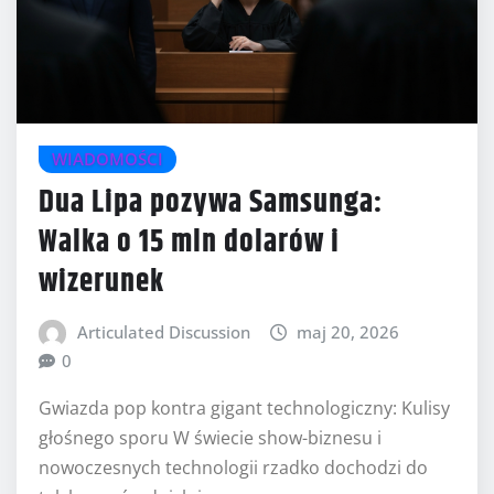
WIADOMOŚCI
Dua Lipa pozywa Samsunga:
Walka o 15 mln dolarów i
wizerunek
Articulated Discussion
maj 20, 2026
0
Gwiazda pop kontra gigant technologiczny: Kulisy
głośnego sporu W świecie show-biznesu i
nowoczesnych technologii rzadko dochodzi do