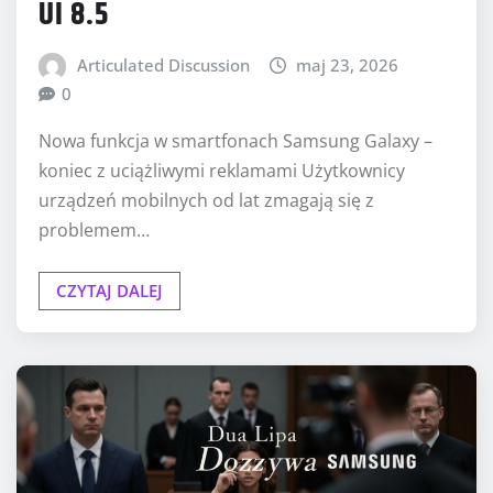
UI 8.5
Articulated Discussion
maj 23, 2026
0
Nowa funkcja w smartfonach Samsung Galaxy –
koniec z uciążliwymi reklamami Użytkownicy
urządzeń mobilnych od lat zmagają się z
problemem…
CZYTAJ DALEJ