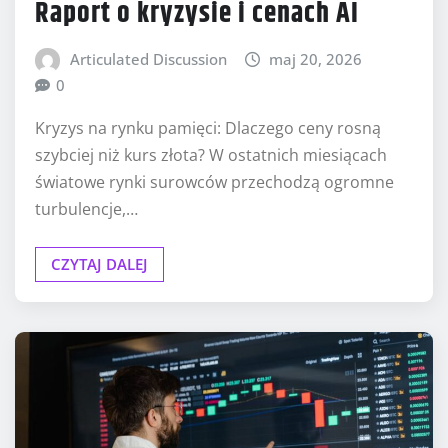
Raport o kryzysie i cenach AI
Articulated Discussion
maj 20, 2026
0
Kryzys na rynku pamięci: Dlaczego ceny rosną
szybciej niż kurs złota? W ostatnich miesiącach
światowe rynki surowców przechodzą ogromne
turbulencje,…
CZYTAJ DALEJ