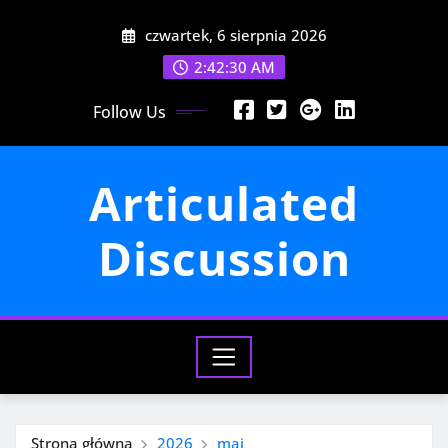
Przejdź
czwartek, 6 sierpnia 2026
do
treści
2:42:32 AM
Follow Us
Articulated
Discussion
Strona główna
2026
maj