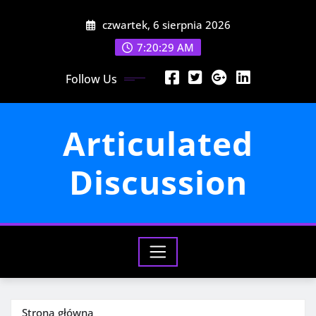
Przejdź
czwartek, 6 sierpnia 2026
do
treści
7:20:31 AM
Follow Us
Articulated
Discussion
Strona główna