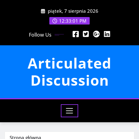
Przejdź
piątek, 7 sierpnia 2026
do
treści
12:33:03 PM
Follow Us
Articulated
Discussion
Strona główna