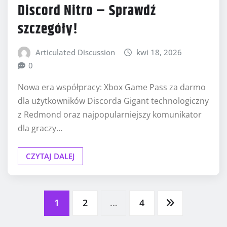
Discord Nitro – Sprawdź
szczegóły!
Articulated Discussion
kwi 18, 2026
0
Nowa era współpracy: Xbox Game Pass za darmo
dla użytkowników Discorda Gigant technologiczny
z Redmond oraz najpopularniejszy komunikator
dla graczy…
CZYTAJ DALEJ
Stronicowanie
1
2
…
4