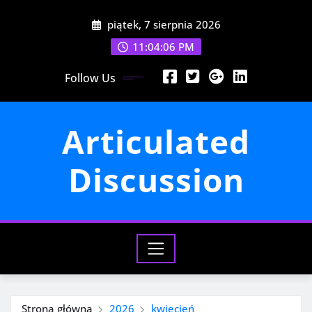
Przejdź
piątek, 7 sierpnia 2026
do
treści
11:04:07 PM
Follow Us
Articulated
Discussion
Strona główna
2026
kwiecień