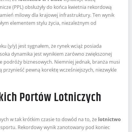
nicze (PPL) obsłużyły do końca kwietnia rekordową
kamień milowy dla krajowej infrastruktury. Ten wynik
ałym elementem stylu życia, niezależnym od
u (y/y) jest sygnałem, że rynek wciąż posiada
 wysoka dynamika jest wynikiem zarówno zwiększonej
orze podróży biznesowych. Niemniej jednak, branża musi
 przynieść pewną korektę wcześniejszych, niezwykle
kich Portów Lotniczych
ych w tak krótkim czasie to dowód na to, że
lotnictwo
ansportu. Rekordowy wynik zanotowany pod koniec