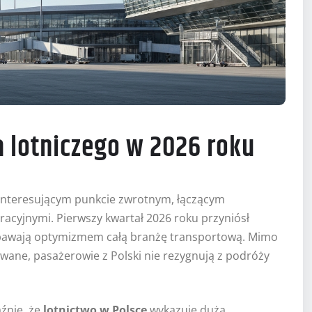
 lotniczego w 2026 roku
 interesującym punkcie zwrotnym, łączącym
cyjnymi. Pierwszy kwartał 2026 roku przyniósł
apawają optymizmem całą branżę transportową. Mimo
ane, pasażerowie z Polski nie rezygnują z podróży
aźnie, że
lotnictwo w Polsce
wykazuje dużą