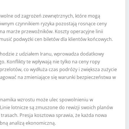
t wolne od zagrożeń zewnętrznych, które mogą
łównym czynnikiem ryzyka pozostają rosnące ceny
 na marże przewoźników. Koszty operacyjne linii
musić podwyżki cen biletów dla klientów końcowych.
schodzie z udziałem Iranu, wprowadza dodatkowy
 Konflikty te wpływają nie tylko na ceny ropy
 przelotów, co wydłuża czas podróży i zwiększa zużycie
eagować na zmieniające się warunki bezpieczeństwa w
 dynamika wzrostu może ulec spowolnieniu w
inie lotnicze są zmuszone do rewizji swoich planów
h trasach. Presja kosztowa sprawia, że każda nowa
ębną analizą ekonomiczną.