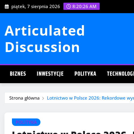
Przejdź
piątek, 7 sierpnia 2026
8:20:27 AM
do
treści
Articulated
Discussion
BIZNES
INWESTYCJE
POLITYKA
TECHNOLOG
Strona główna
Lotnictwo w Polsce 2026: Rekordowe wyn
POLITYKA