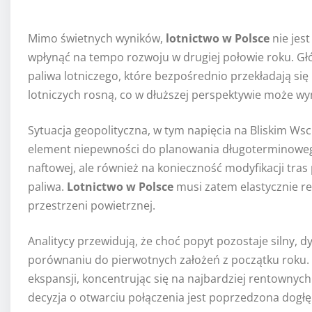
Mimo świetnych wyników,
lotnictwo w Polsce
nie jes
wpłynąć na tempo rozwoju w drugiej połowie roku. G
paliwa lotniczego, które bezpośrednio przekładają się
lotniczych rosną, co w dłuższej perspektywie może wy
Sytuacja geopolityczna, w tym napięcia na Bliskim W
element niepewności do planowania długoterminowego.
naftowej, ale również na konieczność modyfikacji tras
paliwa.
Lotnictwo w Polsce
musi zatem elastycznie r
przestrzeni powietrznej.
Analitycy przewidują, że choć popyt pozostaje silny,
porównaniu do pierwotnych założeń z początku roku. L
ekspansji, koncentrując się na najbardziej rentownyc
decyzja o otwarciu połączenia jest poprzedzona dogł