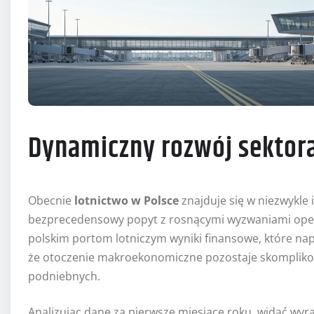
Dynamiczny rozwój sektora
Obecnie
lotnictwo w Polsce
znajduje się w niezwykle
bezprecedensowy popyt z rosnącymi wyzwaniami opera
polskim portom lotniczym wyniki finansowe, które n
że otoczenie makroekonomiczne pozostaje skomplikow
podniebnych.
Analizując dane za pierwsze miesiące roku, widać wyr