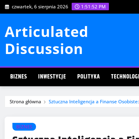
Przejdź
czwartek, 6 sierpnia 2026
1:51:53 PM
do
treści
Articulated
Discussion
BIZNES
INWESTYCJE
POLITYKA
TECHNOLOG
Strona główna
Sztuczna Inteligencja a Finanse Osobiste:
BIZNES