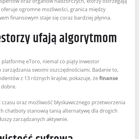
kspertów oraz organów nadzorczych, którzy ostrzegają
oferuje ogromne możliwości, granica między
 finansowym staje się coraz bardziej płynna.
westorzy ufają algorytmom
platformę eToro, niemal co piąty inwestor
do zarządzania swoimi oszczędnościami. Badanie to,
dentów z 13 różnych krajów, pokazuje, że
finanse
 dobre.
 czasu oraz możliwość błyskawicznego przetworzenia
h chatboty stanowią tanią alternatywę dla drogich
duszy zarządzanych aktywnie.