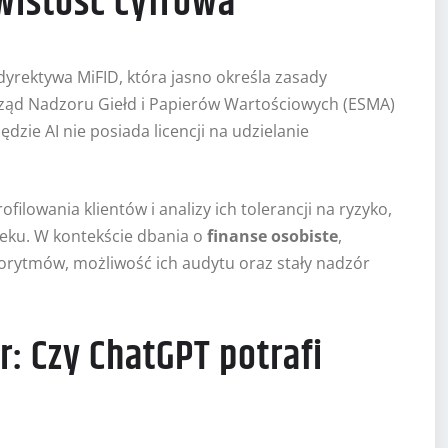
wistość cyfrowa
 dyrektywa MiFID, która jasno określa zasady
rząd Nadzoru Giełd i Papierów Wartościowych (ESMA)
zie AI nie posiada licencji na udzielanie
ilowania klientów i analizy ich tolerancji na ryzyko,
eku. W kontekście dbania o
finanse osobiste
,
lgorytmów, możliwość ich audytu oraz stały nadzór
: Czy ChatGPT potrafi