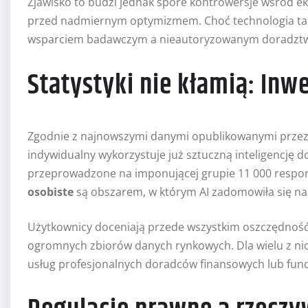
Zjawisko to budzi jednak spore kontrowersje wśród e
przed nadmiernym optymizmem. Choć technologia ta 
wsparciem badawczym a nieautoryzowanym doradztwem
Statystyki nie kłamią: In
Zgodnie z najnowszymi danymi opublikowanymi przez 
indywidualny wykorzystuje już sztuczną inteligencję 
przeprowadzone na imponującej grupie 11 000 respon
osobiste
są obszarem, w którym AI zadomowiła się na
Użytkownicy doceniają przede wszystkim oszczędność
ogromnych zbiorów danych rynkowych. Dla wielu z nic
usług profesjonalnych doradców finansowych lub fun