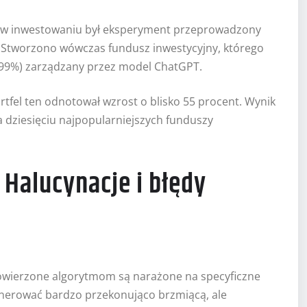
AI w inwestowaniu był eksperyment przeprowadzony
 Stworzono wówczas fundusz inwestycyjny, którego
 (w 99%) zarządzany przez model ChatGPT.
ortfel ten odnotował wzrost o blisko 55 procent. Wynik
 dziesięciu najpopularniejszych funduszy
 Halucynacje i błędy
wierzone algorytmom są narażone na specyficzne
generować bardzo przekonująco brzmiącą, ale