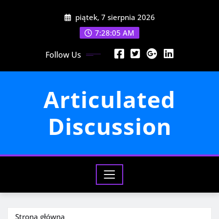
Przejdź
piątek, 7 sierpnia 2026
do
treści
7:28:07 AM
Follow Us
Articulated
Discussion
Strona główna