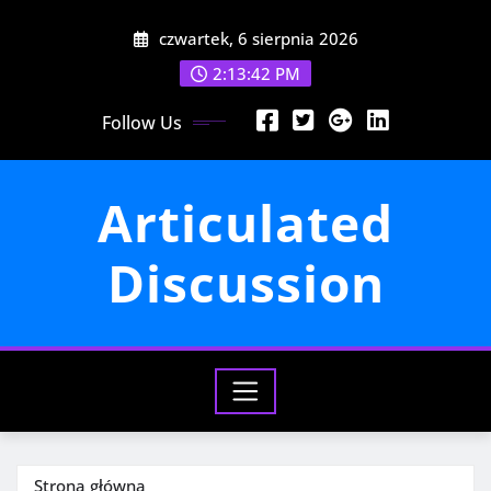
Przejdź
czwartek, 6 sierpnia 2026
do
treści
2:13:44 PM
Follow Us
Articulated
Discussion
Strona główna