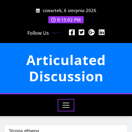
Przejdź
czwartek, 6 sierpnia 2026
do
treści
8:15:04 PM
Follow Us
Articulated
Discussion
Strona główna