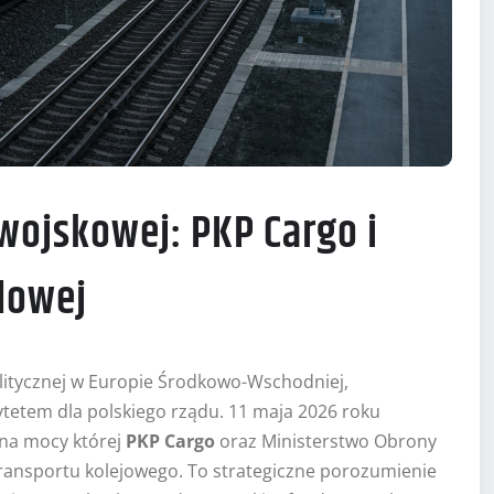
wojskowej: PKP Cargo i
dowej
olitycznej w Europie Środkowo-Wschodniej,
tetem dla polskiego rządu. 11 maja 2026 roku
na mocy której
PKP Cargo
oraz Ministerstwo Obrony
ransportu kolejowego. To strategiczne porozumienie