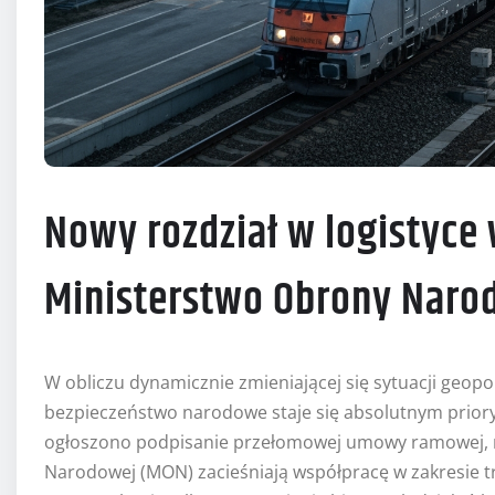
Nowy rozdział w logistyce 
Ministerstwo Obrony Naro
W obliczu dynamicznie zmieniającej się sytuacji geop
bezpieczeństwo narodowe staje się absolutnym priory
ogłoszono podpisanie przełomowej umowy ramowej, 
Narodowej (MON) zacieśniają współpracę w zakresie t