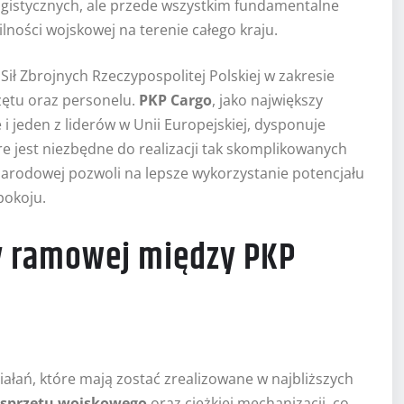
logistycznych, ale przede wszystkim fundamentalne
ości wojskowej na terenie całego kraju.
ił Zbrojnych Rzeczypospolitej Polskiej w zakresie
zętu oraz personelu.
PKP Cargo
, jako największy
 jeden z liderów w Unii Europejskiej, dysponuje
e jest niezbędne do realizacji tak skomplikowanych
arodowej pozwoli na lepsze wykorzystanie potencjału
pokoju.
y ramowej między PKP
łań, które mają zostać zrealizowane w najbliższych
 sprzętu wojskowego
oraz ciężkiej mechanizacji, co