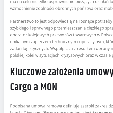
ma na celu nie tylko usprawnienie bieżących działań 
wzmocnienie zdolności obronnych państwa oraz mobiln
Partnerstwo to jest odpowiedzią na rosnące potrzeby S
szybkiego i sprawnego przemieszczania ciężkiego spr
operator kolejowych przewozów towarowych w Polsce i
unikalnym zapleczem technicznym i operacyjnym, któr
zadań logistycznych. Współpraca z resortem obrony n
polskiej kolei w sytuacjach kryzysowych oraz w czasie 
Kluczowe założenia umow
Cargo a MON
Podpisana umowa ramowa definiuje szeroki zakres dzia
latach. Głównym filarem porozumienia jest
transport