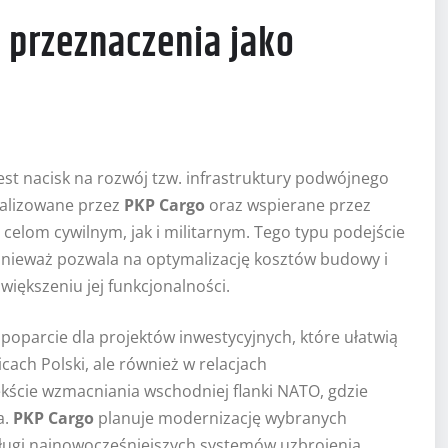
 przeznaczenia jako
st nacisk na rozwój tzw. infrastruktury podwójnego
realizowane przez
PKP Cargo
oraz wspierane przez
elom cywilnym, jak i militarnym. Tego typu podejście
nieważ pozwala na optymalizację kosztów budowy i
iększeniu jej funkcjonalności.
oparcie dla projektów inwestycyjnych, które ułatwią
cach Polski, ale również w relacjach
kście wzmacniania wschodniej flanki NATO, gdzie
a.
PKP Cargo
planuje modernizację wybranych
ugi najnowocześniejszych systemów uzbrojenia,