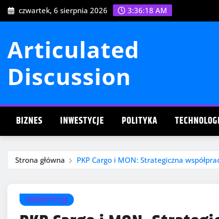
Przejdź
czwartek, 6 sierpnia 2026
3:36:19 AM
do
treści
Articulated
Discussion
BIZNES
INWESTYCJE
POLITYKA
TECHNOLOG
Strona główna
PKP Cargo i MON: Strategiczna współpra
INWESTYCJE