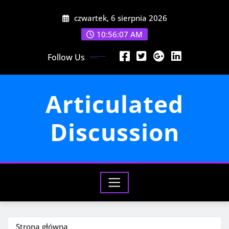
Przejdź
czwartek, 6 sierpnia 2026
do
treści
10:56:09 AM
Follow Us
Articulated
Discussion
Strona główna